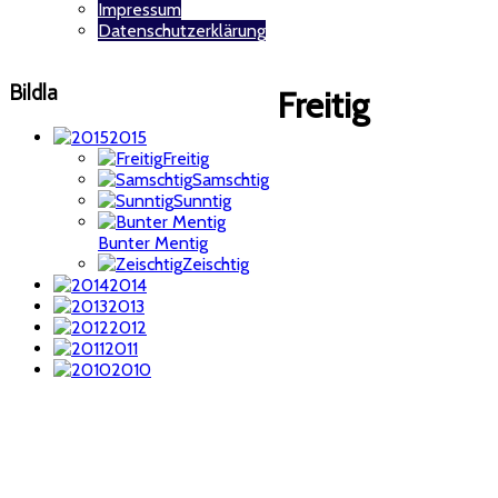
Impressum
Datenschutzerklärung
Bildla
Freitig
2015
Freitig
Samschtig
Sunntig
Bunter Mentig
Zeischtig
2014
2013
2012
2011
2010