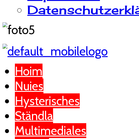
Datenschutzerkl
Hoim
Nuies
Hysterisches
Ständla
Multimediales