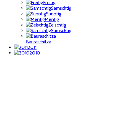
Freitig
Samschtig
Sunntig
Mentig
Zeischtig
Samschtig
Bauraschitza
2011
2010