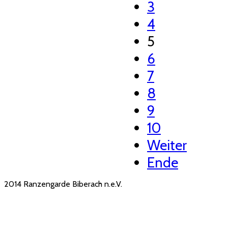
3
4
5
6
7
8
9
10
Weiter
Ende
2014 Ranzengarde Biberach n.e.V.